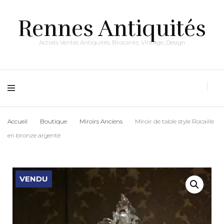
Rennes Antiquités
Achats Ventes Antiquités, Brocante, Vintage, Design
Accueil
Boutique
Miroirs Anciens
Miroir de table style Rocaille
en bronze argenté
VENDU