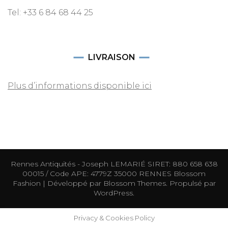
Tel: +33 6 84 68 44 25
LIVRAISON
Plus d’informations disponible ici
Rennes Antiquités - Joseph LEMARIÉ SIRET: 880 658 638
00015 / Code APE: 4779Z 35000 RENNES
Blossom
Fashion | Développé par
Blossom Themes
. Propulsé par
WordPress
.
Privacy & Cookies Policy