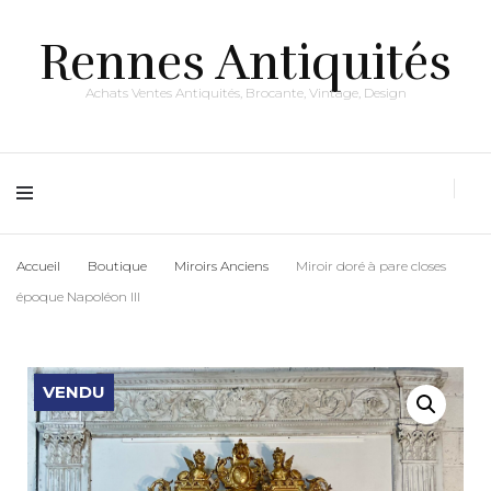
Rennes Antiquités
Achats Ventes Antiquités, Brocante, Vintage, Design
Accueil
Boutique
Miroirs Anciens
Miroir doré à pare closes
époque Napoléon III
VENDU