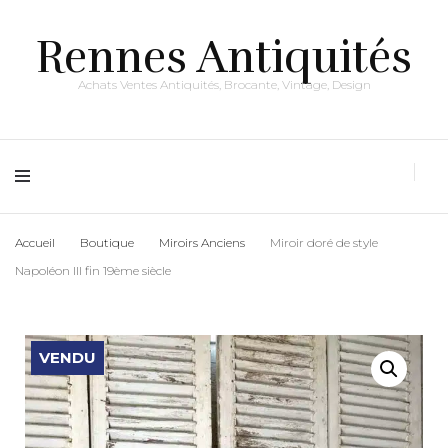
Rennes Antiquités
Achats Ventes Antiquités, Brocante, Vintage, Design
Accueil
Boutique
Miroirs Anciens
Miroir doré de style
Napoléon III fin 19ème siècle
VENDU