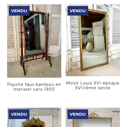
VENDU
VENDU
Miroir Louis XVI époque
Psyché faux bambou en
XVIIIème siècle
merisier vers 1900
VENDU
VENDU