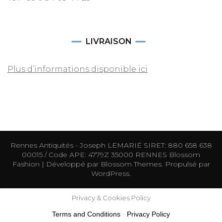
LIVRAISON
Plus d’informations disponible ici
Rennes Antiquités - Joseph LEMARIÉ SIRET: 880 658 638
00015 / Code APE: 4779Z 35000 RENNES
Blossom
Fashion | Développé par
Blossom Themes
. Propulsé par
WordPress
.
Privacy & Cookies Policy
Terms and Conditions
-
Privacy Policy