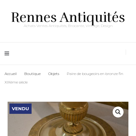
Rennes Antiquités
Achats Ventes Antiquités, Brocante, Vintage, Design
Accueil
Boutique
Objets
Paire de bougeoirs en bronze fin
XIXème siècle
VENDU