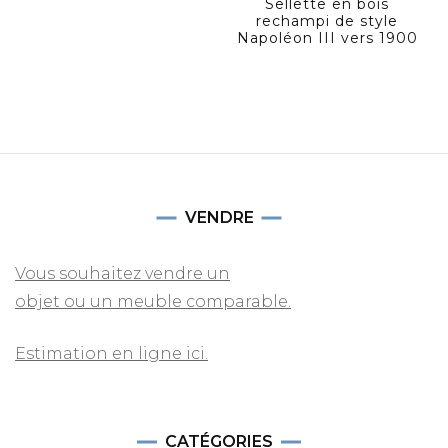
Sellette en bois
rechampi de style
Napoléon III vers 1900
VENDRE
Vous souhaitez vendre un
objet ou un meuble comparable.
Estimation en ligne ici.
CATÉGORIES