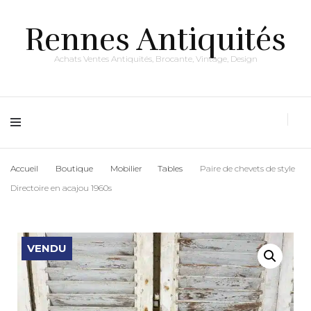
Rennes Antiquités
Achats Ventes Antiquités, Brocante, Vintage, Design
Accueil
Boutique
Mobilier
Tables
Paire de chevets de style
Directoire en acajou 1960s
VENDU