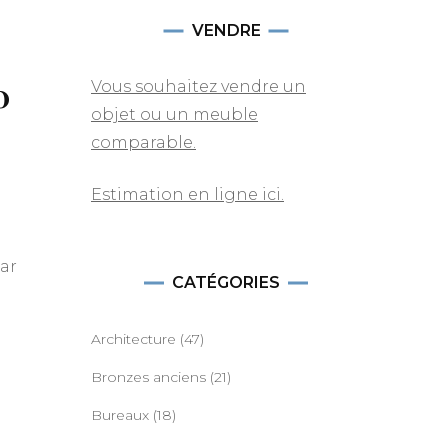
VENDRE
0
Vous souhaitez vendre un
objet ou un meuble
comparable.
u
Estimation en ligne ici.
par
CATÉGORIES
Architecture
(47)
Bronzes anciens
(21)
Bureaux
(18)