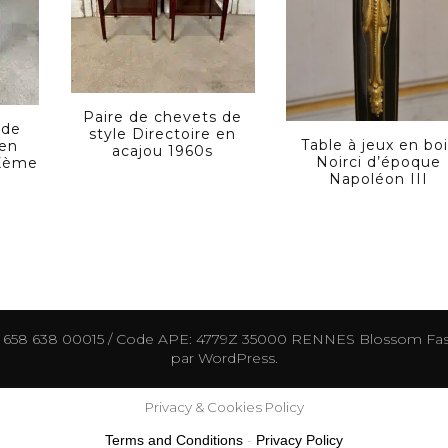
Paire de chevets de
 de
style Directoire en
Table à jeux en bo
 en
acajou 1960s
Noirci d’époque
IXème
Napoléon III
0 658 638 00015 / Code APE: 4779Z 35000 RENNES
Blossom Fas
par
WordPress
.
Privacy & Cookies Policy
Terms and Conditions
-
Privacy Policy