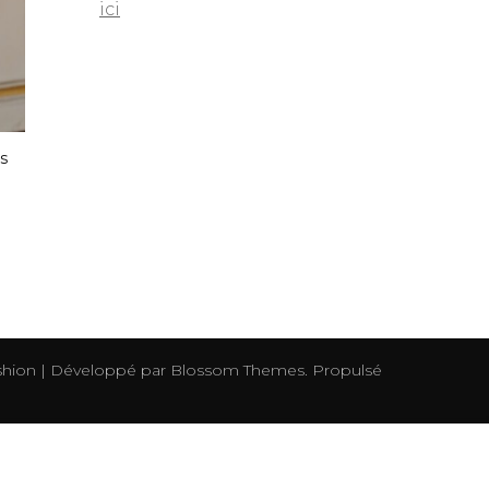
ici
is
hion | Développé par
Blossom Themes
. Propulsé