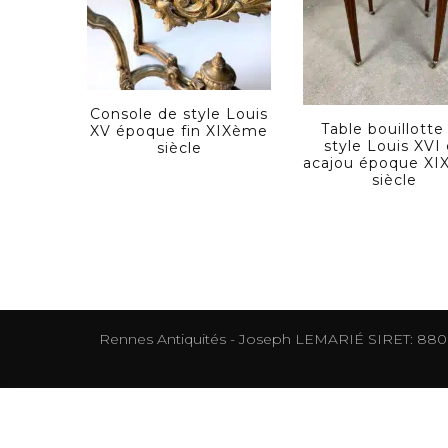
Console de style Louis
Table bouillotte
XV époque fin XIXème
style Louis XVI
siècle
acajou époque X
siècle
Rennes Antiquités - Joseph LEMARIÉ SIRET: 88