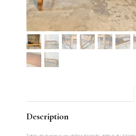
Description
Table de banque en chêne blanchi, début du XXème