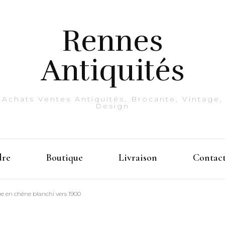
Rennes
Antiquités
Achats Ventes Antiquités, Brocante, Vintage,
Design
dre
Boutique
Livraison
Contac
e en chêne blanchi vers 1900