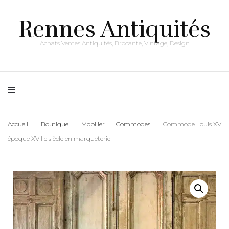
Rennes Antiquités
Achats Ventes Antiquités, Brocante, Vintage, Design
Accueil
Boutique
Mobilier
Commodes
Commode Louis XV
époque XVIIIe siècle en marqueterie