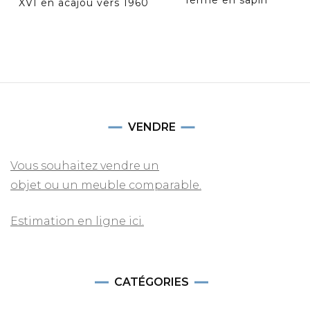
ferme en sapin
XVI en acajou vers 1960
VENDRE
Vous souhaitez vendre un
objet ou un meuble comparable.
Estimation en ligne ici.
CATÉGORIES