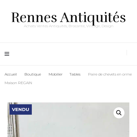
Rennes Antiquités
Achats Ventes Antiquités, Brocante, Vintage, Design
Accueil
Boutique
Mobilier
Tables
Paire de chevets en orme
Maison REGAIN
VENDU