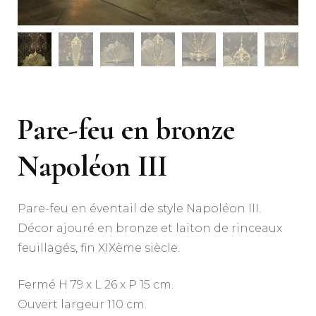
Pare-feu en bronze
Napoléon III
Pare-feu en éventail de style Napoléon III.
Décor ajouré en bronze et laiton de rinceaux
feuillagés, fin XIXème siècle.
Fermé H 79 x L 26 x P 15 cm.
Ouvert largeur 110 cm.