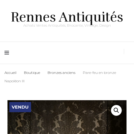
Rennes Antiquités
Achats Ventes Antiquités, Brocante, Vintage, Design
Accueil
Boutique
Bronzes anciens
Pare-feu en bronze
Napoléon III
VENDU