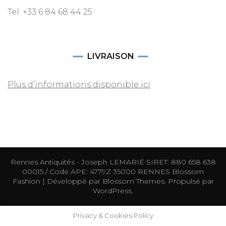
Tel: +33 6 84 68 44 25
LIVRAISON
Plus d’informations disponible ici
Rennes Antiquités - Joseph LEMARIÉ SIRET: 880 658 638
00015 / Code APE: 4779Z 35000 RENNES
Blossom
Fashion | Développé par
Blossom Themes
. Propulsé par
WordPress
.
Privacy & Cookies Policy